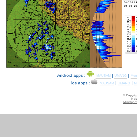
Android apps :
|
|
MAUSAM
UMANG
Meg
ios apps :
|
|
MAUSAM
UMANG
M
© Copyri
Indi
Ministry 