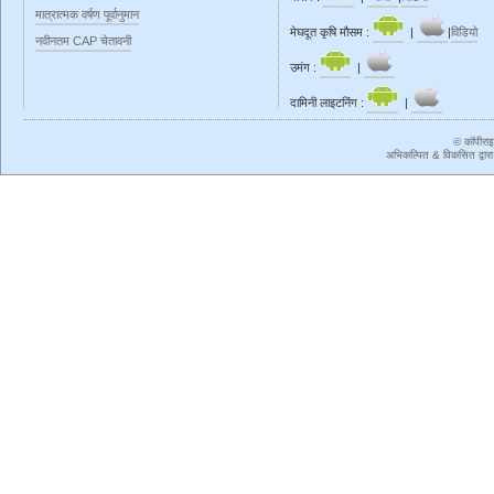
मात्रात्मक वर्षण पूर्वानुमान
मेघदूत कृषि मौसम :
|
|
विडियो
नवीनतम CAP चेतावनी
उमंग :
|
दामिनी लाइटनिंग :
|
© कॉपीरा
अभिकल्पित & विकसित द्वार