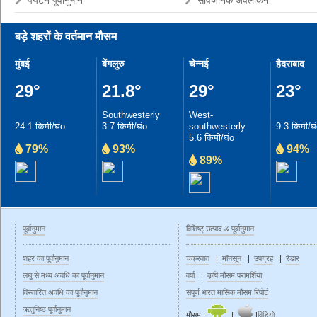
पर्यटन पूर्वानुमान
सार्वजनिक अवलोकन
बड़े शहरों के वर्तमान मौसम
मुंबई
बेंगलुरु
चेन्नई
हैदराबाद
29°
21.8°
29°
23°
Southwesterly
West-
24.1 किमी/घंo
3.7 किमी/घंo
southwesterly
9.3 किमी/घ
5.6 किमी/घंo
79%
93%
94%
89%
पूर्वानुमान
विशिष्ट् उत्पाद & पूर्वानुमान
शहर का पूर्वानुमान
चक्रवात
|
मॉनसून
|
उपग्रह
|
रेडार
लघु से मध्य अवधि का पूर्वानुमान
वर्षा
|
कृषि मौसम परामर्शियां
विस्तारित अवधि का पूर्वानुमान
संपूर्ण भारत मासिक मौसम रिपोर्ट
ऋतुनिष्ठ‍ पूर्वानुमान
मौसम :
|
|
विडियो