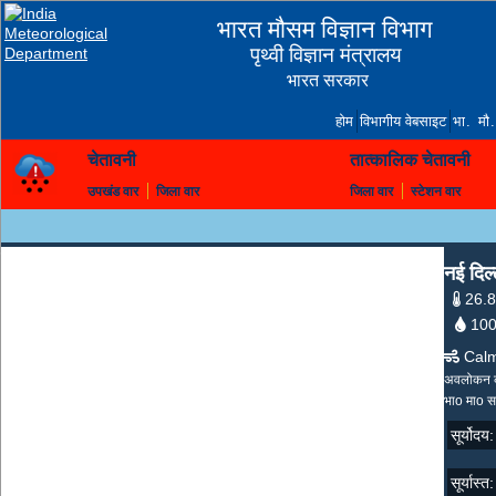
भारत मौसम विज्ञान विभाग
पृथ्वी विज्ञान मंत्रालय
भारत सरकार
होम
विभागीय वेबसाइट
भा. मौ.
चेतावनी
तात्कालिक चेतावनी
उपखंड वार
जिला वार
जिला वार
स्टेशन वार
शहर का पूर्वानुमान
नई दिल
26.8
10
Calm 
अवलोकन क
भाo माo 
सूर्योद
सूर्यास्