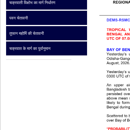
चक्रवाती विक्षोभ का मार्ग निर्धारण
पवन चेतावनी
तूफान महोर्मि की चेतावनी
चक्रवात के मार्ग का पूर्वानुमान