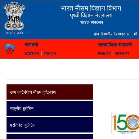
भारत मौसम विज्ञान विभाग
पृथ्वी विज्ञान मंत्रालय
भारत सरकार
होम
विभागीय वेबसाइट
भा. मौ.
चेतावनी
तात्कालिक चेतावनी
उपखंड वार
जिला वार
जिला वार
स्टेशन वार
उष्ण कटिबंधीय मौसम दृष्टिकोण
राष्ट्रीय बुलेटिन
प्रतिघंटा बुलेटिन