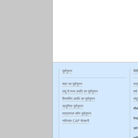
पूर्वानुमान
विशि
शहर का पूर्वानुमान
चक्
लघु से मध्य अवधि का पूर्वानुमान
वर्षा
विस्तारित अवधि का पूर्वानुमान
संपू
ऋतुनिष्ठ‍ पूर्वानुमान
मौस
मात्रात्मक वर्षण पूर्वानुमान
मेघ
नवीनतम CAP चेतावनी
उमं
दाम