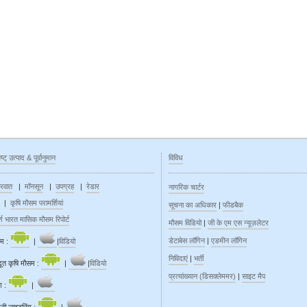
ष्ट् उत्पाद & पूर्वानुमान
विविध
रवात
|
मॉनसून
|
उपग्रह
|
रेडार
नागरिक चार्टर
|
कृषि मौसम परामर्शियां
सूचना का अधिकार
|
फीडबैक
र्ण भारत मासिक मौसम रिपोर्ट
मौसम विडियो
|
जी के एम एस न्यूज़लेटर
डेटाबेस लॉगिन
|
एडमीन लॉगिन
म :
|
|
विडियो
निविदाएं
|
भर्ती
दूत कृषि मौसम :
|
|
विडियो
प्रत्यांख्यान (डिसक्लेममर)
|
साइट मैप
ग :
|
िनी लाइटनिंग :
|