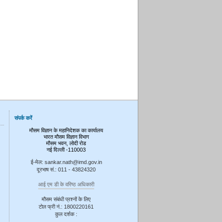
संपर्क करें
मौसम विज्ञान के महानिदेशक का कार्यालय
भारत मौसम विज्ञान विभाग
मौसम भवन, लोदी रोड
नई दिल्ली -110003
ई-मेल: sankar.nath@imd.gov.in
दूरभाष सं.: 011 - 43824320
आई एम डी के वरिष्ठ अधिकारी
मौसम संबंधी प्रश्नों के लिए
टोल फ्री नं.: 1800220161
कुल दर्शक :